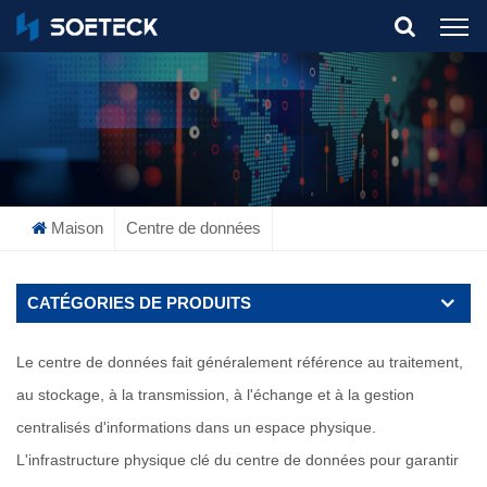
What Are You Looking For?
Maison
Centre de données
CATÉGORIES DE PRODUITS
Le centre de données fait généralement référence au traitement,
au stockage, à la transmission, à l'échange et à la gestion
centralisés d'informations dans un espace physique.
L'infrastructure physique clé du centre de données pour garantir