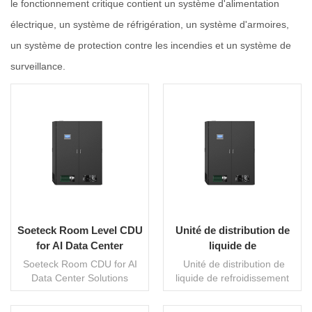
le fonctionnement critique contient un système d'alimentation
électrique, un système de réfrigération, un système d'armoires,
un système de protection contre les incendies et un système de
surveillance.
Soeteck Room Level CDU
Unité de distribution de
for AI Data Center
liquide de
Solutions
refroidissement Soeteck
Soeteck Room CDU for AI
Unité de distribution de
pour salle serveur CDU
Data Center Solutions
liquide de refroidissement
serves as a reliable core
Soeteck pour salle serveur
element of liquid cooling
CDU Ce composant