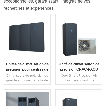
exceptionnelles, garantissant l’intégrité de vos
recherches et expériences.
Unités de climatisation de
Unité de climatisation de
précision pour centres de
précision CRAC-PACU
données
Climatiseurs de précision de
Cool Smart Precision Air
grande et moyenne taille de
Conditioning est une
la série DataCool adopte
nouvelle génération d’unités
une technologie de pointe
de climatisation de précision
internationale en matière de
conçues pour les salles
température constante et
d’équipement informatique.
LIRE LA SUITE
LIRE LA SUITE
d'humidité constante pour
Il adopte des technologies