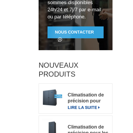
sommes disponibles
24h/24 et 7j/7 par e-mail
ou par téléphone.
d
NOUS CONTACTER
d
e
e
NOUVEAUX
PRODUITS
p
Climatisation de
précision pour
r
grande salle de
LIRE LA SUITE
serveurs
r
Climatisation de
précision pour les