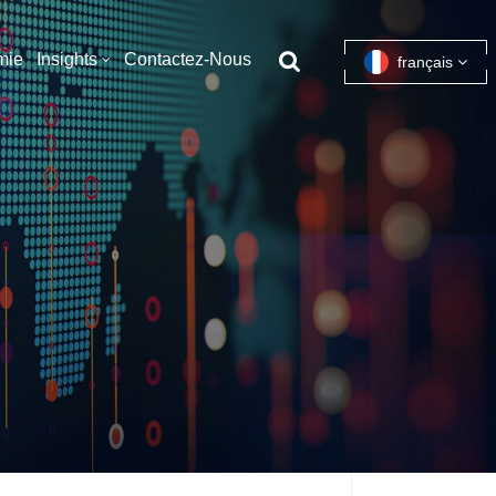
mie
Insights
Contactez-Nous
français
English
français
español