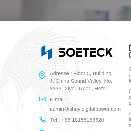
Adresse : Floor 5, Building
a
f
4, China Sound Valley, No.
3333, Xiyou Road, Hefei
E-mail :
p
admin@shuyidigitalpower.com
A
i
Tél : +86 18155158620