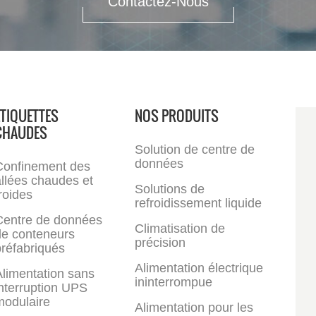
Contactez-Nous
ÉTIQUETTES
NOS PRODUITS
CHAUDES
Solution de centre de
données
Confinement des
llées chaudes et
Solutions de
roides
refroidissement liquide
Centre de données
Climatisation de
de conteneurs
précision
réfabriqués
Alimentation électrique
limentation sans
ininterrompue
nterruption UPS
modulaire
Alimentation pour les