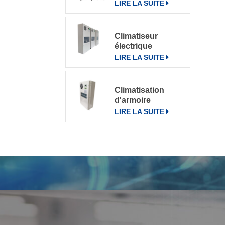
pour divers
LIRE LA SUITE
environnements
Climatiseur
électrique
d'armoire de
LIRE LA SUITE
télécommunication
climatiseur 800W
Climatisation
d'armoire
électrique de
LIRE LA SUITE
communication
extérieure CN-
OAC