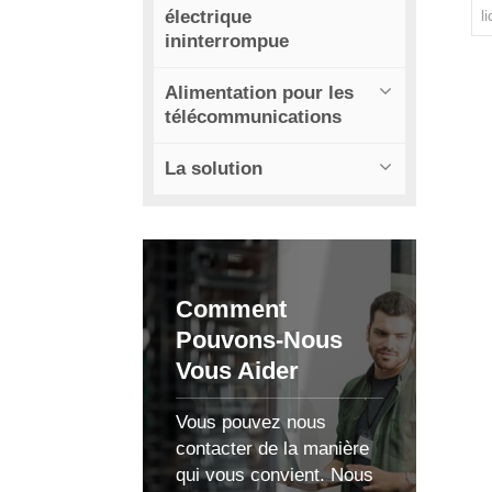
électrique
l
h
ininterrompue
Alimentation pour les
télécommunications
La solution
h
Comment
Pouvons-Nous
Vous Aider
d
Vous pouvez nous
contacter de la manière
qui vous convient. Nous
p