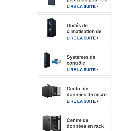
salles
LIRE LA SUITE
informatiques
Unités de
climatisation de
précision à
LIRE LA SUITE
refroidissement
par rangée
Systèmes de
contrôle
intelligents pour
LIRE LA SUITE
climatiseurs de
précision en
rangée DataRow
Centre de
Series dans les
données de micro-
centres de
rack intégré
LIRE LA SUITE
données
Centre de
données en rack