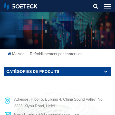
What Are You Looking For?
Maison
Refroidissement par immersion
CATÉGORIES DE PRODUITS
Adresse : Floor 5, Building 4, China Sound Valley, No.
3333, Xiyou Road, Hefei
E-mail : admin@shuyidigitalpower.com