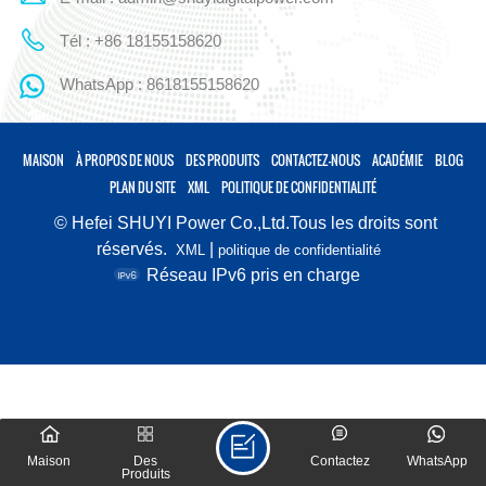
Tél : +86 18155158620
WhatsApp : 8618155158620
MAISON
À PROPOS DE NOUS
DES PRODUITS
CONTACTEZ-NOUS
ACADÉMIE
BLOG
PLAN DU SITE
XML
POLITIQUE DE CONFIDENTIALITÉ
© Hefei SHUYI Power Co.,Ltd.Tous les droits sont
réservés.
|
XML
politique de confidentialité
Réseau IPv6 pris en charge
Maison
Des
Contactez
WhatsApp
Produits