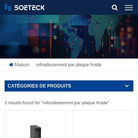
What Are You Looking For?
Maison
refroidissement par plaque froide
CATÉGORIES DE PRODUITS
2 results found for "refroidissement par plaque froide"