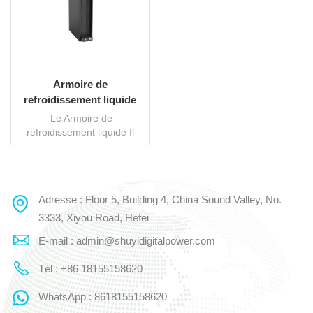
Armoire de
refroidissement liquide
intelligente AICoolit™
Le Armoire de
pour centre de données
refroidissement liquide Il
IA
s'agit d'une baie serveur
dédiée, conçue pour les
solutions de refroidissement
liquide dans les centres de
Adresse : Floor 5, Building 4, China Sound Valley, No.
LIRE LA SUITE
données. Elle se compose
principalement de la baie
3333, Xiyou Road, Hefei
elle-même, d'un système de
E-mail : admin@shuyidigitalpower.com
tuyauterie, d'un système de
distribution électrique, d'une
Tél : +86 18155158620
carte d'échange et
d'équipements internes.
WhatsApp : 8618155158620
Conçue pour accueillir les