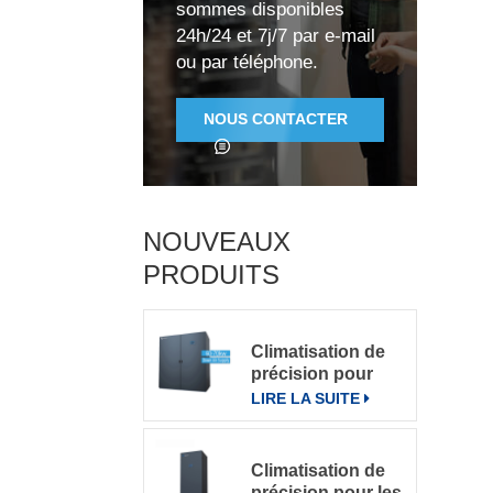
sommes disponibles
24h/24 et 7j/7 par e-mail
ou par téléphone.
NOUS CONTACTER
NOUVEAUX
PRODUITS
r
Climatisation de
précision pour
grande salle de
LIRE LA SUITE
c
serveurs
Climatisation de
précision pour les