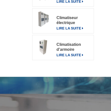
pour divers
LIRE LA SUITE
environnements
Climatiseur
électrique
d'armoire de
LIRE LA SUITE
télécommunication
climatiseur 800W
Climatisation
d'armoire
électrique de
LIRE LA SUITE
communication
extérieure CN-
OAC