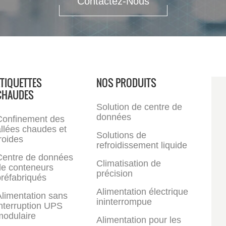
Contactez-Nous
ÉTIQUETTES
NOS PRODUITS
CHAUDES
Solution de centre de
données
Confinement des
llées chaudes et
Solutions de
roides
refroidissement liquide
Centre de données
Climatisation de
de conteneurs
précision
réfabriqués
Alimentation électrique
limentation sans
ininterrompue
nterruption UPS
modulaire
Alimentation pour les