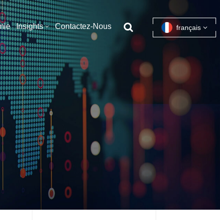
mie
Insights
Contactez-Nous
français
English
français
español