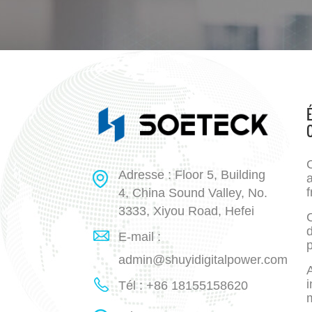
Adresse : Floor 5, Building
a
f
4, China Sound Valley, No.
3333, Xiyou Road, Hefei
E-mail :
p
admin@shuyidigitalpower.com
A
i
Tél : +86 18155158620