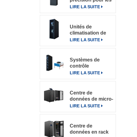
salles
LIRE LA SUITE
informatiques
Unités de
climatisation de
précision à
LIRE LA SUITE
refroidissement
par rangée
Systèmes de
contrôle
intelligents pour
LIRE LA SUITE
climatiseurs de
précision en
rangée DataRow
Centre de
Series dans les
données de micro-
centres de
rack intégré
LIRE LA SUITE
données
Centre de
données en rack