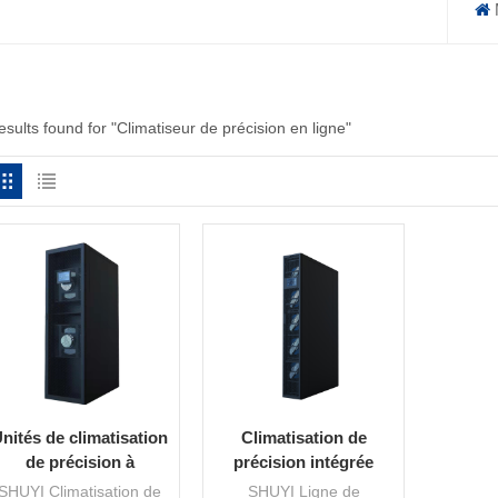
esults found for "Climatiseur de précision en ligne"
nités de climatisation
Climatisation de
de précision à
précision intégrée
refroidissement par
SHUYI DataRow
SHUYI Climatisation de
SHUYI Ligne de