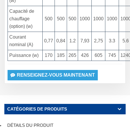
(w)
Capacité de
chauffage
500
500
500
1000
1000
1000
100
(option) (w)
Courant
0,77
0,84
1.2
7,93
2,75
3.3
5.6
nominal (A)
Puissance (w)
170
185
265
426
605
745
124
RENSEIGNEZ-VOUS MAINTENANT
CATÉGORIES DE PRODUITS
DÉTAILS DU PRODUIT