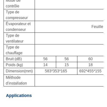
Mode de
contrôle
Type de
compresseur
Évaporateur et
Feuille d
condenseur
Type de
ventilateur
Type de
chauffage
Bruit (dB)
56
56
60
Poids (kg)
14
15
18
Dimension(mm)
583*353*165
692*455*155
Méthode
d'installation
Applications