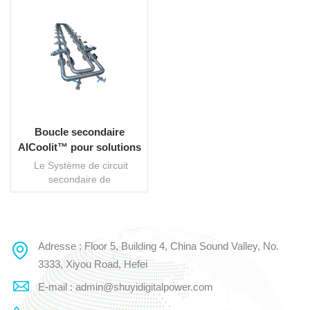
Boucle secondaire
AICoolit™ pour solutions
de refroidissement
Le Système de circuit
liquide
secondaire de
refroidissement liquide Il
s'agit d'un composant
essentiel des solutions de
refroidissement liquide,
Adresse : Floor 5, Building 4, China Sound Valley, No.
LIRE LA SUITE
conçu pour les
environnements à haute
3333, Xiyou Road, Hefei
densité tels que les centres
E-mail : admin@shuyidigitalpower.com
de données et les serveurs
d'IA. Il relie les unités de