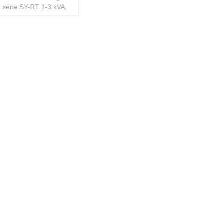
série SY-RT 1-3 kVA,
format rack et tour est
polyvalent Onduleur en
igne monté en rack pour
les secteurs de la
LIRE LA SUITE
fiscalité, de la santé, de
l'énergie et de
l'électricité. Il est doté
d'une véritable double
conversion et d'un
facteur de puissance de
sortie de 1.