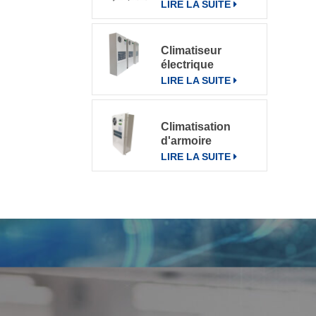
pour divers
LIRE LA SUITE
environnements
Climatiseur
électrique
d'armoire de
LIRE LA SUITE
télécommunication
climatiseur 800W
Climatisation
d'armoire
électrique de
LIRE LA SUITE
communication
extérieure CN-
OAC