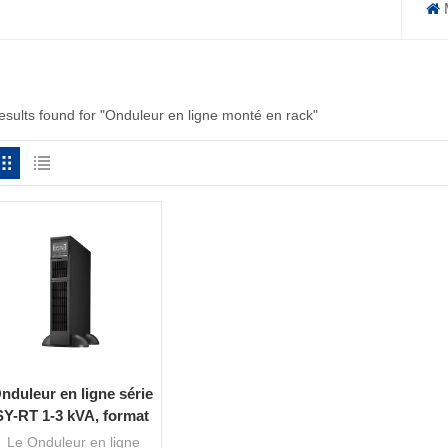
results found for "Onduleur en ligne monté en rack"
nduleur en ligne série
SY-RT 1-3 kVA, format
rack et tour
Le Onduleur en ligne