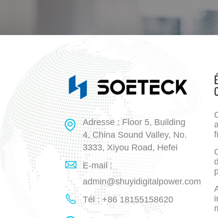
Adresse : Floor 5, Building
a
f
4, China Sound Valley, No.
3333, Xiyou Road, Hefei
E-mail :
p
admin@shuyidigitalpower.com
A
i
Tél : +86 18155158620