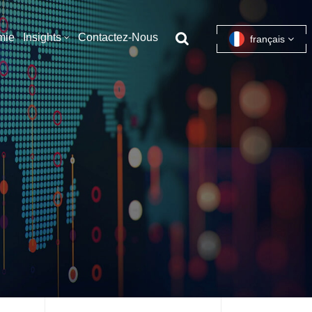
mie
Insights
Contactez-Nous
français
English
français
español