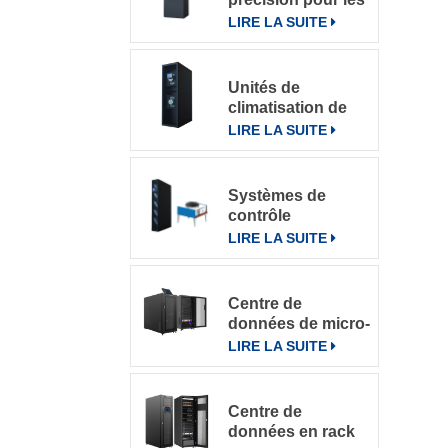
salles
LIRE LA SUITE
informatiques
Unités de
climatisation de
précision à
LIRE LA SUITE
refroidissement
par rangée
Systèmes de
contrôle
intelligents pour
LIRE LA SUITE
climatiseurs de
précision en
rangée DataRow
Centre de
Series dans les
données de micro-
centres de
rack intégré
LIRE LA SUITE
données
Centre de
données en rack