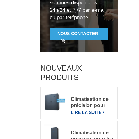
sommes disponibles
24h/24 et 7j/7 par e-mail
ou par téléphone.
NOUS CONTACTER
NOUVEAUX
PRODUITS
Climatisation de
précision pour
grande salle de
LIRE LA SUITE
serveurs
Climatisation de
précision pour les