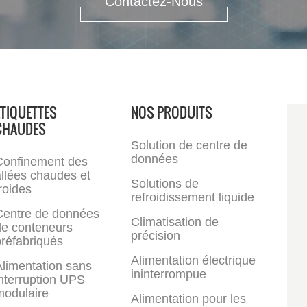
Contactez-Nous
ÉTIQUETTES
NOS PRODUITS
CHAUDES
Solution de centre de
données
Confinement des
llées chaudes et
Solutions de
roides
refroidissement liquide
Centre de données
Climatisation de
de conteneurs
précision
réfabriqués
Alimentation électrique
limentation sans
ininterrompue
nterruption UPS
modulaire
Alimentation pour les