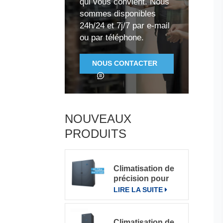
qui vous convient. Nous
sommes disponibles
24h/24 et 7j/7 par e-mail
ou par téléphone.
NOUS CONTACTER
NOUVEAUX
PRODUITS
Climatisation de
précision pour
grande salle de
LIRE LA SUITE
serveurs
Climatisation de