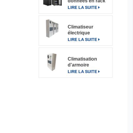
données en rack
pour divers
LIRE LA SUITE
environnements
Climatiseur
électrique
d'armoire de
LIRE LA SUITE
télécommunication
climatiseur 800W
Climatisation
d'armoire
électrique de
LIRE LA SUITE
communication
extérieure CN-
OAC