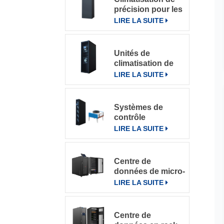
précision pour les
salles
LIRE LA SUITE
informatiques
Unités de
climatisation de
précision à
LIRE LA SUITE
refroidissement
par rangée
Systèmes de
contrôle
intelligents pour
LIRE LA SUITE
climatiseurs de
précision en
rangée DataRow
Centre de
Series dans les
données de micro-
centres de
rack intégré
LIRE LA SUITE
données
Centre de