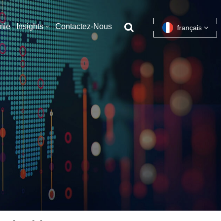
mie
Insights
Contactez-Nous
français
English
français
español