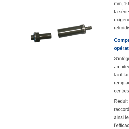
mm, 10 
la séri
exigenc
refroid
Compat
opérat
S'intèg
archite
facilit
rempla
centre
Réduit 
raccor
ainsi l
l'effic