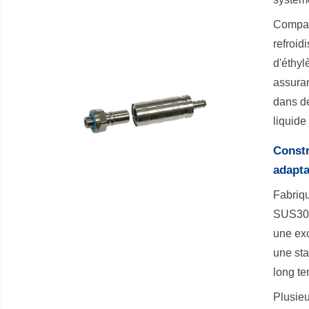
Compati
refroid
d'éthyl
assura
dans d
liquide 
Constr
adapta
Fabriq
SUS304
une exc
une sta
long te
Plusieu