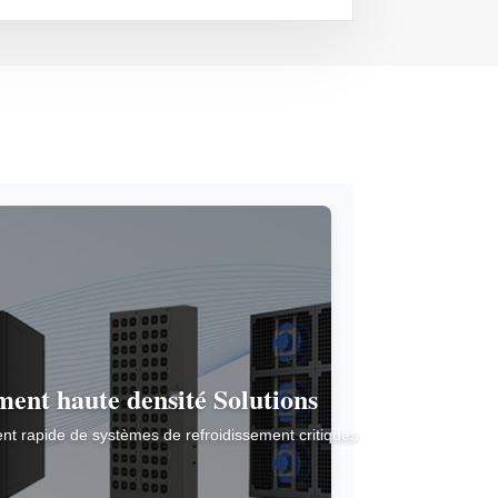
ment haute densité
Solutions
nt rapide de systèmes de refroidissement critiques