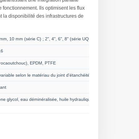
 fonctionnement. Ils optimisent les flux
t la disponibilité des infrastructures de
m, 10 mm (série C) ; 2", 4", 6", 8" (série UQD)
16
rocaoutchouc), EPDM, PTFE
riable selon le matériau du joint d'étanchéité)
xant
ène glycol, eau déminéralisée, huile hydraulique, huile anti-usure, huile d