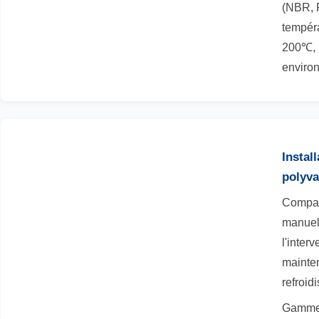
(NBR, 
tempér
200℃, 
enviro
Instal
polyva
Compati
manuels
l'inter
mainte
refroid
Gamme 