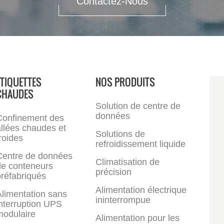
Contactez-Nous
ÉTIQUETTES
NOS PRODUITS
CHAUDES
Solution de centre de
données
Confinement des
llées chaudes et
Solutions de
roides
refroidissement liquide
Centre de données
Climatisation de
de conteneurs
précision
réfabriqués
Alimentation électrique
limentation sans
ininterrompue
nterruption UPS
modulaire
Alimentation pour les