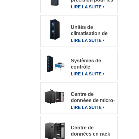
salles
LIRE LA SUITE
informatiques
Unités de
climatisation de
précision à
LIRE LA SUITE
refroidissement
par rangée
Systèmes de
contrôle
intelligents pour
LIRE LA SUITE
climatiseurs de
précision en
rangée DataRow
Centre de
Series dans les
données de micro-
centres de
rack intégré
LIRE LA SUITE
données
Centre de
données en rack