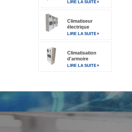
pour divers
LIRE LA SUITE
environnements
Climatiseur
électrique
d'armoire de
LIRE LA SUITE
télécommunication
climatiseur 800W
Climatisation
d'armoire
électrique de
LIRE LA SUITE
communication
extérieure CN-
OAC