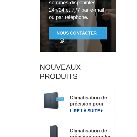
sommes disponibles
c
24h/24 et 7j/7 par e-mail
ou par téléphone.
c
NOUS CONTACTER
NOUVEAUX
PRODUITS
Climatisation de
précision pour
grande salle de
LIRE LA SUITE
serveurs
Climatisation de
précision pour les