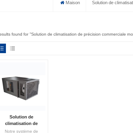
Maison
Solution de climatis
results found for "Solution de climatisation de précision commerciale m
Solution de
climatisation de
précision montée en
Notre système de