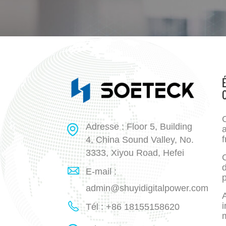
Adresse : Floor 5, Building
a
f
4, China Sound Valley, No.
3333, Xiyou Road, Hefei
E-mail :
p
admin@shuyidigitalpower.com
A
i
Tél : +86 18155158620