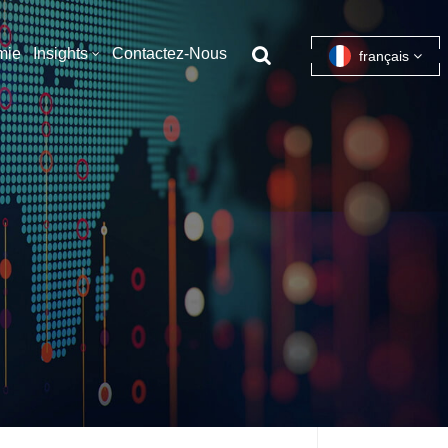
mie
Insights
Contactez-Nous
français
English
français
español