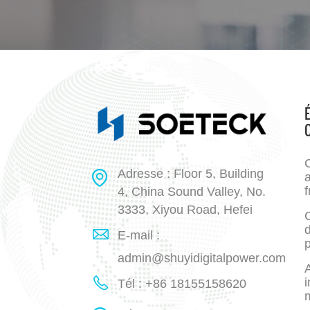
Adresse : Floor 5, Building
a
f
4, China Sound Valley, No.
3333, Xiyou Road, Hefei
E-mail :
p
admin@shuyidigitalpower.com
A
i
Tél : +86 18155158620