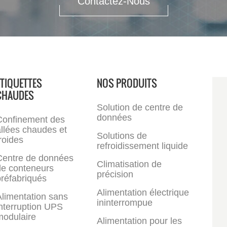
Contactez-Nous
m&sup2;/h
ÉTIQUETTES
NOS PRODUITS
CHAUDES
Solution de centre de
données
Confinement des
llées chaudes et
Solutions de
roides
refroidissement liquide
Centre de données
Climatisation de
de conteneurs
précision
réfabriqués
Alimentation électrique
limentation sans
ininterrompue
nterruption UPS
modulaire
Alimentation pour les