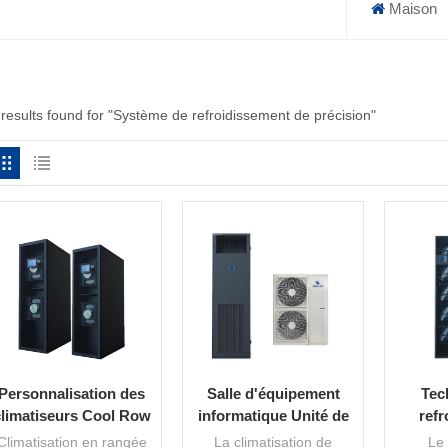
Maison
 results found for "Système de refroidissement de précision"
Personnalisation des
Salle d'équipement
Tec
climatiseurs Cool Row
informatique Unité de
ref
climatisation de
ava
Climatisation en rangée
La climatisation de
Le