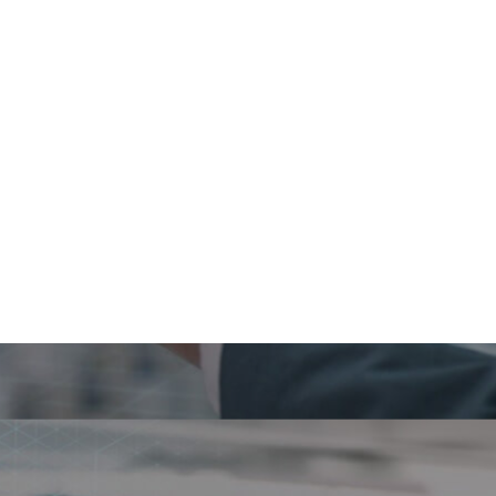
C Type de
(Standard)
seurProgrammecompresseur
erterModbus
Standard)
ssement