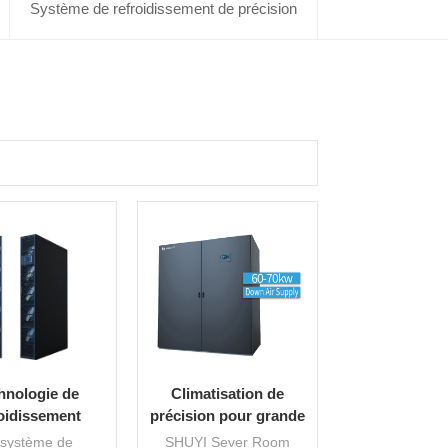
Système de refroidissement de précision
hnologie de
Climatisation de
roidissement
précision pour grande
ncée pour la
salle de serveurs
 système de
SHUYI Sever Room