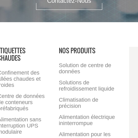
Contactez-Nous
ÉTIQUETTES
NOS PRODUITS
CHAUDES
Solution de centre de
données
Confinement des
llées chaudes et
Solutions de
roides
refroidissement liquide
Centre de données
Climatisation de
de conteneurs
précision
réfabriqués
Alimentation électrique
limentation sans
ininterrompue
nterruption UPS
modulaire
Alimentation pour les