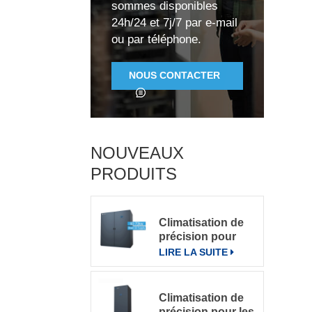
v
sommes disponibles
24h/24 et 7j/7 par e-mail
ou par téléphone.
C
NOUS CONTACTER
c
p
NOUVEAUX
PRODUITS
Climatisation de
précision pour
grande salle de
LIRE LA SUITE
serveurs
Climatisation de
précision pour les