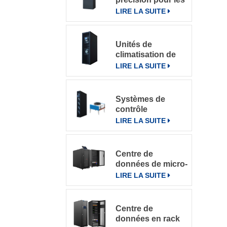
salles
LIRE LA SUITE
informatiques
Unités de
climatisation de
précision à
LIRE LA SUITE
refroidissement
par rangée
Systèmes de
contrôle
intelligents pour
LIRE LA SUITE
climatiseurs de
précision en
rangée DataRow
Centre de
Series dans les
données de micro-
centres de
rack intégré
LIRE LA SUITE
données
Centre de
données en rack