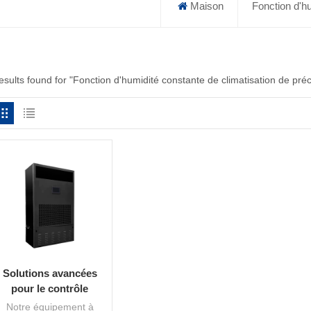
Maison
Fonction d'hu
esults found for "Fonction d'humidité constante de climatisation de préc
Solutions avancées
pour le contrôle
constant de l’humidité
Notre équipement à