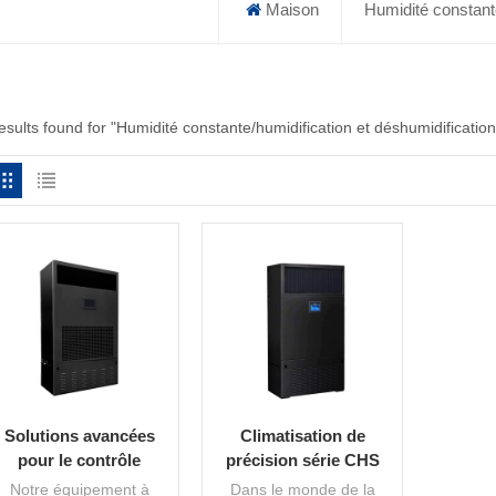
Maison
Humidité constante
esults found for "Humidité constante/humidification et déshumidification
Solutions avancées
Climatisation de
pour le contrôle
précision série CHS
constant de l’humidité
pour un contrôle
Notre équipement à
Dans le monde de la