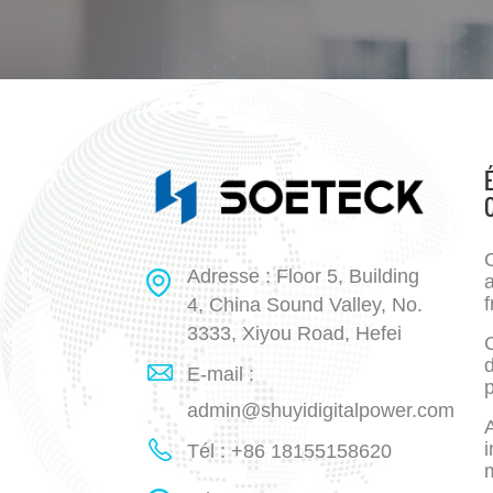
Adresse : Floor 5, Building
a
f
4, China Sound Valley, No.
3333, Xiyou Road, Hefei
E-mail :
p
admin@shuyidigitalpower.com
A
i
Tél : +86 18155158620