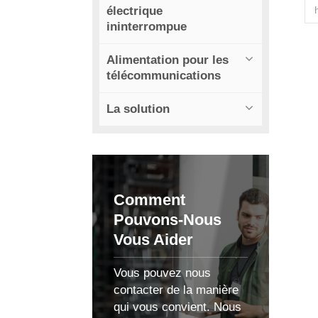
électrique
c
ininterrompue
Alimentation pour les
n
télécommunications
d
La solution
c
Comment
Pouvons-Nous
Vous Aider
Vous pouvez nous
l
contacter de la manière
qui vous convient. Nous