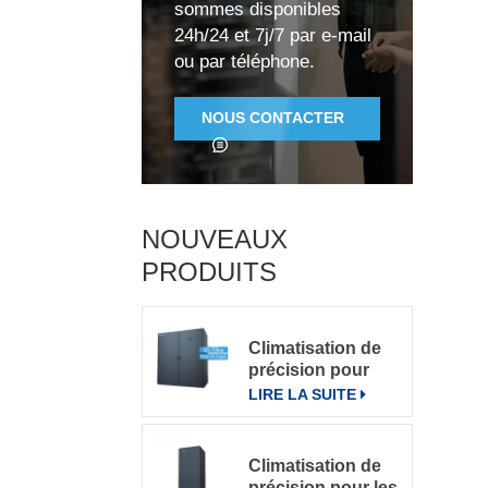
v
sommes disponibles
24h/24 et 7j/7 par e-mail
ou par téléphone.
C
NOUS CONTACTER
c
p
NOUVEAUX
PRODUITS
Climatisation de
précision pour
grande salle de
LIRE LA SUITE
serveurs
Climatisation de
précision pour les