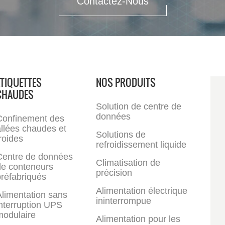
Contactez-Nous
ÉTIQUETTES
NOS PRODUITS
CHAUDES
Solution de centre de
données
Confinement des
llées chaudes et
Solutions de
roides
refroidissement liquide
Centre de données
Climatisation de
de conteneurs
précision
réfabriqués
Alimentation électrique
limentation sans
ininterrompue
nterruption UPS
modulaire
Alimentation pour les