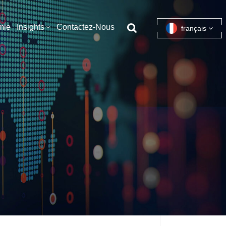
mie
Insights
Contactez-Nous
français
English
français
español