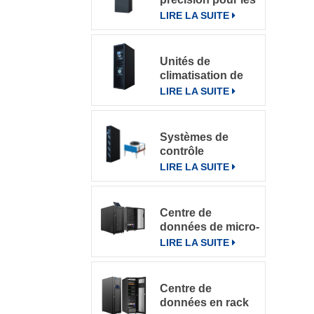
salles
LIRE LA SUITE
informatiques
Unités de
climatisation de
précision à
LIRE LA SUITE
refroidissement
par rangée
Systèmes de
contrôle
intelligents pour
LIRE LA SUITE
climatiseurs de
précision en
rangée DataRow
Centre de
Series dans les
données de micro-
centres de
rack intégré
LIRE LA SUITE
données
Centre de
données en rack