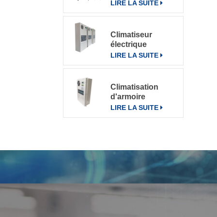
pour divers
LIRE LA SUITE
environnements
Climatiseur
électrique
d'armoire de
LIRE LA SUITE
télécommunication
climatiseur 800W
Climatisation
d'armoire
électrique de
LIRE LA SUITE
communication
extérieure CN-
OAC