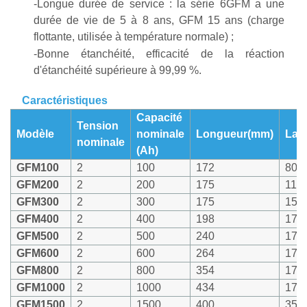
-Longue durée de service : la série 6GFM a une
durée de vie de 5 à 8 ans, GFM 15 ans (charge
flottante, utilisée à température normale) ;
-Bonne étanchéité, efficacité de la réaction
d'étanchéité supérieure à 99,99 %.
Caractéristiques
Capacité
Tension
Modèle
nominale
Longueur(mm)
Lar
nominale
(Ah)
GFM100
2
100
172
80
GFM200
2
200
175
114
GFM300
2
300
175
155
GFM400
2
400
198
175
GFM500
2
500
240
175
GFM600
2
600
264
175
GFM800
2
800
354
175
GFM1000
2
1000
434
175
GFM1500
2
1500
400
351