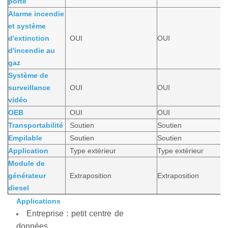
porte
Alarme incendie
et système
d'extinction
OUI
OUI
d'incendie au
gaz
Système de
surveillance
OUI
OUI
vidéo
OEB
OUI
OUI
Transportabilité
Soutien
Soutien
Empilable
Soutien
Soutien
Application
Type extérieur
Type extérieur
Module de
générateur
Extraposition
Extraposition
diesel
Applications
Entreprise : petit centre de
données