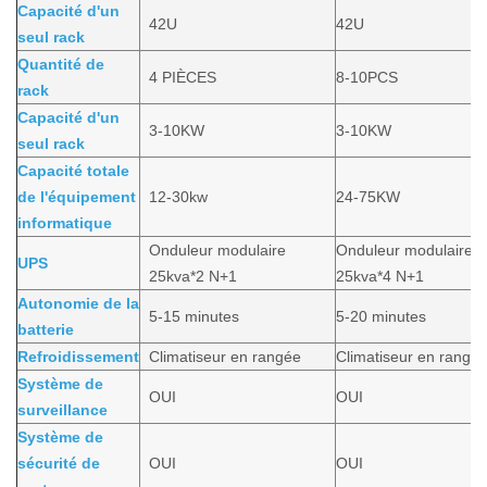
Capacité d'un
42U
42U
seul rack
Quantité de
4 PIÈCES
8-10PCS
rack
Capacité d'un
3-10KW
3-10KW
seul rack
Capacité totale
de l'équipement
12-30kw
24-75KW
informatique
Onduleur modulaire
Onduleur modulaire
UPS
25kva*2 N+1
25kva*4 N+1
Autonomie de la
5-15 minutes
5-20 minutes
batterie
Refroidissement
Climatiseur en rangée
Climatiseur en rangé
Système de
OUI
OUI
surveillance
Système de
sécurité de
OUI
OUI