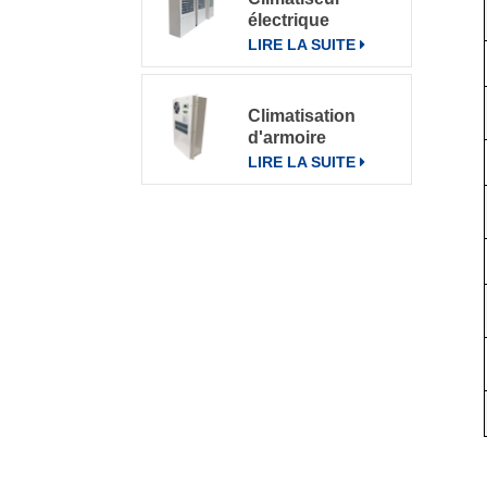
électrique
d'armoire de
LIRE LA SUITE
télécommunication
climatiseur 800W
Climatisation
d'armoire
électrique de
LIRE LA SUITE
communication
extérieure CN-
OAC