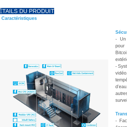
ÉTAILS DU PRODUIT
Caractéristiques
Sécur
-
Un
pour
Bitco
extéri
-
Syst
vidéo
tempé
d'eau
autr
survei
Trans
- Fac