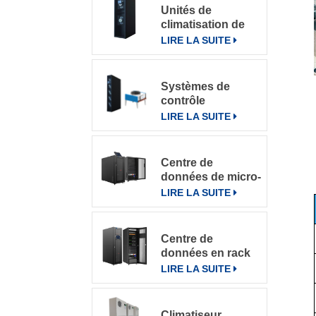
Unités de
climatisation de
précision à
LIRE LA SUITE
refroidissement
par rangée
Systèmes de
contrôle
intelligents pour
LIRE LA SUITE
climatiseurs de
précision en
rangée DataRow
Centre de
Series dans les
données de micro-
centres de
rack intégré
LIRE LA SUITE
données
Centre de
données en rack
pour divers
LIRE LA SUITE
environnements
Climatiseur