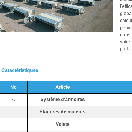
l'eff
glob
calcu
peuve
dans 
votr
porta
Caractéristiques
No
Article
A
Système d'armoires
Étagères de mineurs
Volets