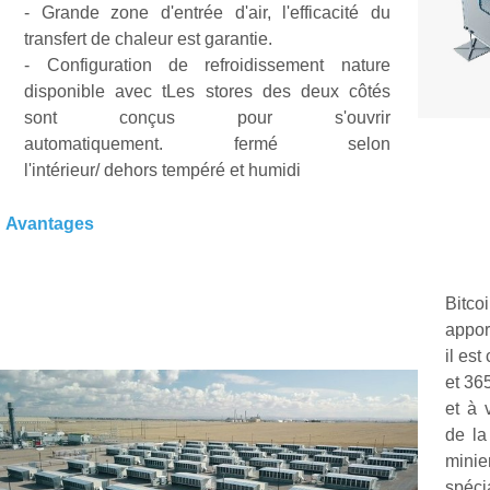
-
Grande zone d'entrée d'air, l'efficacité du
transfert de chaleur est garantie.
- Configuration de refroidissement nature
disponible avec t
Les stores des deux côtés
sont conçus pour s'ouvrir
automatiquement.
fermé selon
l'intérieur/
dehors
tempéré
et
hu
midi
Avantages
Bitc
appor
il est
et
365
et à 
de la
mini
spéci