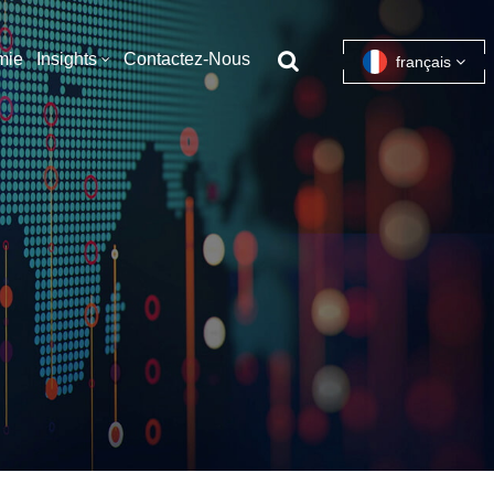
mie
Insights
Contactez-Nous
français
English
français
español