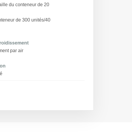
aille du conteneur de 20
nteneur de 300 unités/40
froidissement
ent par air
ion
é