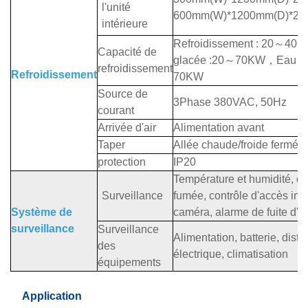
l'unité
600mm(W)*1200mm(D)*20
intérieure
Refroidissement : 20
～
40K
Capacité de
glacée :20
～
70KW
，
Eau gl
refroidissement
Refroidissement
70KW
Source de
3Phase 380VAC, 50Hz
courant
Arrivée d'air
Alimentation avant
Taper
Allée chaude/froide fermée
protection
IP20
Température et humidité, dé
Surveillance
fumée, contrôle d'accès inte
Système de
caméra, alarme de fuite d'e
surveillance
Surveillance
Alimentation, batterie, distr
des
électrique, climatisation
équipements
Application