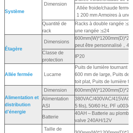
Dimension
Allée froide/chaude fermé
Système
1 200 mm Armoires à une 
Quantité de
Racks à double rangée :≤4
rack
une rangée :≤24
600mm(W)*1200mm(D)*20
Dimensions
peut être personnalisé
，
42
Étagère
Classe de
IP20
protection
Puits de lumière tournant d
Allée fermée
Lucarne
600 mm de large, Puits de 
toit plat, Puits de lumière fi
Dimension
600mm(W)*1200mm(D)*20
Alimentation et
Alimentation
380VAC/400VAC/415VAC (
distribution
ASI
5 fils), 50/60 Hz, PF u003d 
d'énergie
40AH
～
Batterie au plomb r
Batterie
valve 240AH/12V
Taille de
300mm(W)*1200mm(D)*20