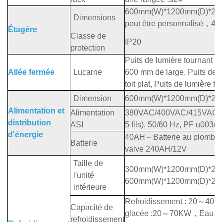
600mm(W)*1200mm(D)*20
Dimensions
peut être personnalisé
，
42
Étagère
Classe de
IP20
protection
Puits de lumière tournant d
Allée fermée
Lucarne
600 mm de large, Puits de 
toit plat, Puits de lumière fi
Dimension
600mm(W)*1200mm(D)*20
Alimentation et
Alimentation
380VAC/400VAC/415VAC (
distribution
ASI
5 fils), 50/60 Hz, PF u003d 
d'énergie
40AH
～
Batterie au plomb r
Batterie
valve 240AH/12V
Taille de
300mm(W)*1200mm(D)*20
l'unité
600mm(W)*1200mm(D)*20
intérieure
Refroidissement : 20
～
40K
Capacité de
glacée :20
～
70KW
，
Eau gl
refroidissement