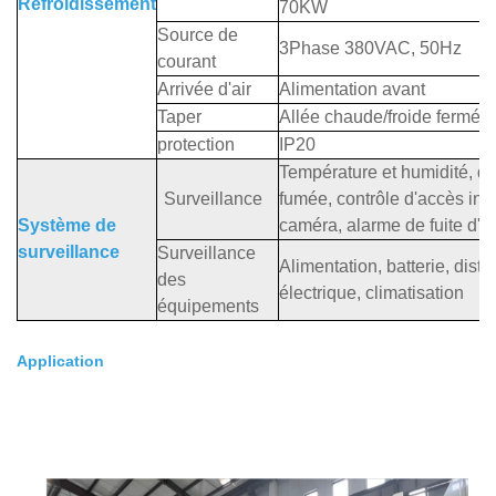
Refroidissement
70KW
Source de
3Phase 380VAC, 50Hz
courant
Arrivée d'air
Alimentation avant
Taper
Allée chaude/froide fermée
protection
IP20
Température et humidité, dé
Surveillance
fumée, contrôle d'accès inte
Système de
caméra, alarme de fuite d'e
surveillance
Surveillance
Alimentation, batterie, distr
des
électrique, climatisation
équipements
Application