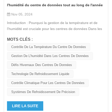
l'humidité du centre de données tout au long de l'année
Nov 05, 2024
Introduction : Pourquoi la gestion de la température et de
l'humidité est cruciale pour les centres de données Dans les
régions présentant des changements saisonniers distincts, la
MOTS CLÉS :
température et l’humidité ont un impact significatif sur le
fonctionnement stable des centres de données. À l’approche
Contrôle De La Température Du Centre De Données
de l’hiver, l’air plus froid et plus sec présente de nouveaux
Gestion De L'humidité Dans Les Centres De Données
défis techniques, tandis que les températures élevées de l’été
augmentent les besoins en refroidissement. Pour garantir une
Défis Hivernaux Des Centres De Données
stabilité à long terme, il est essentiel de maintenir des
Technologie De Refroidissement Liquide
conditions optimales à l’intérieur des centres de données. Cet
article explore les défis de la gestion de la température et de
Contrôle Climatique Pour Les Centres De Données
l'humidité en hiver et en été et présente comment nos
Systèmes De Refroidissement De Précision
produits prennent en charge ces environnements de manière
fiable. Défis de gestion de la température et de l’humidité en
LIRE LA SUITE
hiver dans les centres de données Air sec en hiver : le