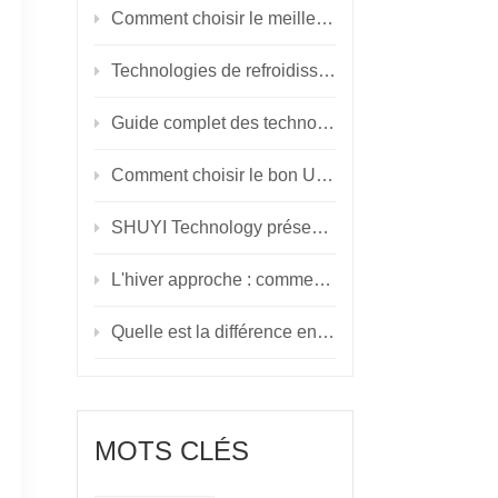
Comment choisir le meilleur système de refroidissement pour votre centre de données
Technologies de refroidissement des centres de données : évolution, innovation et tendances futures
Guide complet des technologies UPS&nbsp;: choisir la bonne solution de sauvegarde d'alimentation
Comment choisir le bon UPS : une comparaison détaillée des modèles en ligne, interactifs en ligne et hors ligne
SHUYI Technology présente des solutions innovantes au Caire ICT'24, conduisant l'avenir de la numérisation
L'hiver approche : comment gérer la température et l'humidité du centre de données tout au long de l'année
Quelle est la différence entre un onduleur modulaire et un onduleur normal ?
MOTS CLÉS