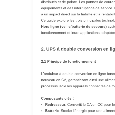
distribués et de pointe. Les pannes de cour
équipements et des interruptions de service. L
a un impact direct sur la fiabilité et la rentabi
Ce guide explore les trois principales techno
Hors ligne (veille/batterie de secours)
syst
fonctionnement et leurs applications adaptée
2. UPS à double conversion en li
2.1 Principe de fonctionnement
L'onduleur à double conversion en ligne fonct
nouveau en CA, garantissant ainsi une alimen
processus isole les appareils connectés de tou
Composants clés :
Redresseur
: Convertit le CA en CC pour l
Batterie
: Stocke l’énergie pour une alimen