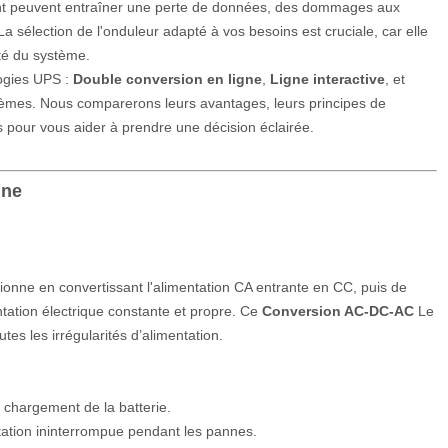
ant peuvent entraîner une perte de données, des dommages aux
a sélection de l'onduleur adapté à vos besoins est cruciale, car elle
lité du système.
logies UPS :
Double conversion en ligne
,
Ligne interactive
, et
èmes. Nous comparerons leurs avantages, leurs principes de
s pour vous aider à prendre une décision éclairée.
gne
ionne en convertissant l'alimentation CA entrante en CC, puis de
tation électrique constante et propre. Ce
Conversion AC-DC-AC
Le
tes les irrégularités d’alimentation.
e chargement de la batterie.
tation ininterrompue pendant les pannes.