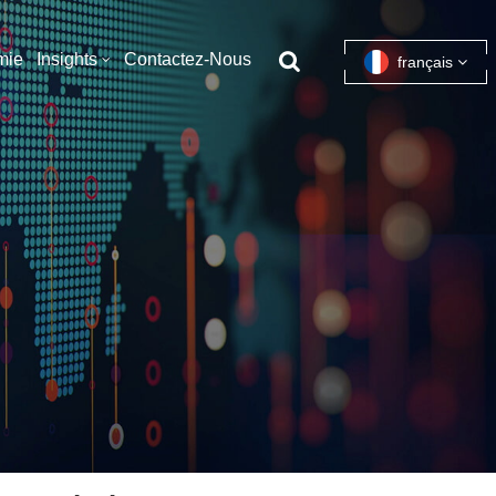
mie
Insights
Contactez-Nous
français
English
français
español