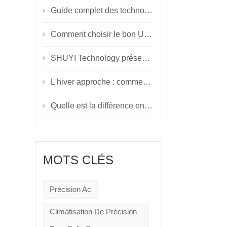
Guide complet des technologies UPS&nbsp;: choisir la bonne solution de sauvegarde d'alimentation
Comment choisir le bon UPS : une comparaison détaillée des modèles en ligne, interactifs en ligne et hors ligne
SHUYI Technology présente des solutions innovantes au Caire ICT'24, conduisant l'avenir de la numérisation
L'hiver approche : comment gérer la température et l'humidité du centre de données tout au long de l'année
Quelle est la différence entre un onduleur modulaire et un onduleur normal ?
MOTS CLÉS
Précision Ac
Climatisation De Précision