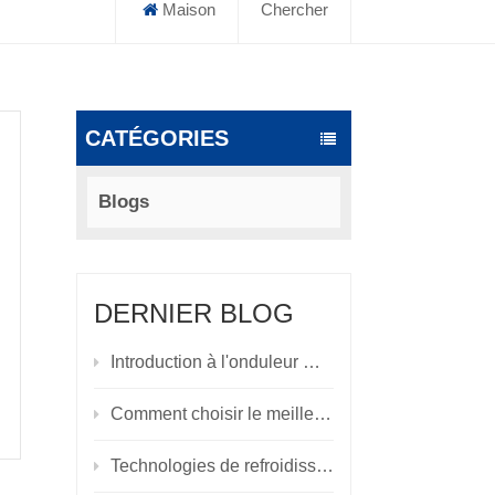
Maison
Chercher
CATÉGORIES
Blogs
DERNIER BLOG
Introduction à l'onduleur modulaire de la série SY-M : une solution d'alimentation haute fiabilité pour les centres de données et les scénarios critiques
Comment choisir le meilleur système de refroidissement pour votre centre de données
Technologies de refroidissement des centres de données : évolution, innovation et tendances futures