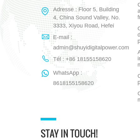
Adresse : Floor 5, Building
a
f
4, China Sound Valley, No.
3333, Xiyou Road, Hefei
E-mail :
p
admin@shuyidigitalpower.com
A
i
Tél : +86 18155158620
WhatsApp :
C
8618155158620
STAY IN TOUCH!