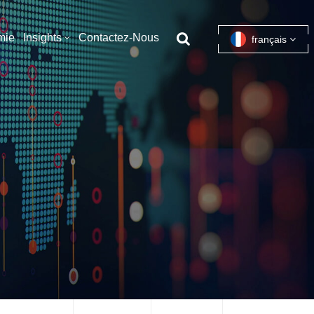
mie
Insights
Contactez-Nous
français
English
français
español