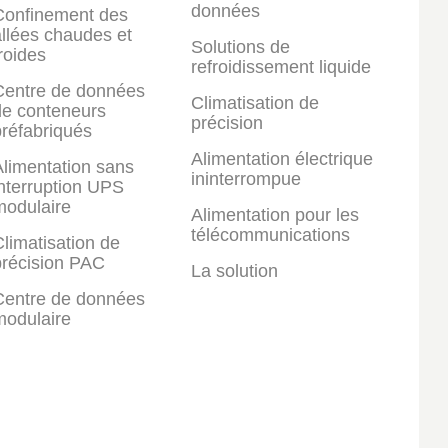
données
Confinement des
llées chaudes et
Solutions de
roides
refroidissement liquide
Centre de données
Climatisation de
de conteneurs
précision
réfabriqués
Alimentation électrique
limentation sans
ininterrompue
nterruption UPS
modulaire
Alimentation pour les
télécommunications
limatisation de
précision PAC
La solution
Centre de données
modulaire