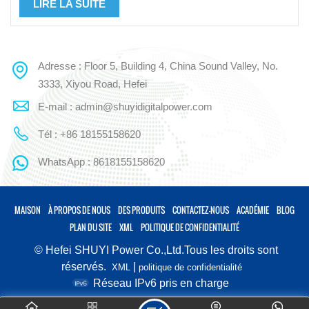
LIRE LA SUITE
Adresse : Floor 5, Building 4, China Sound Valley, No.
3333, Xiyou Road, Hefei
E-mail : admin@shuyidigitalpower.com
Tél : +86 18155158620
WhatsApp : 8618155158620
MAISON
À PROPOS DE NOUS
DES PRODUITS
CONTACTEZ-NOUS
ACADÉMIE
BLOG
PLAN DU SITE
XML
POLITIQUE DE CONFIDENTIALITÉ
© Hefei SHUYI Power Co.,Ltd.Tous les droits sont
réservés.
|
XML
politique de confidentialité
Réseau IPv6 pris en charge