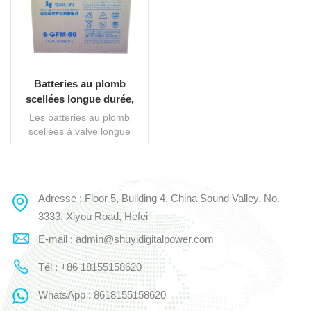
Batteries au plomb
scellées longue durée,
contrôlées par valve
Les batteries au plomb
scellées à valve longue
durée (batteries VRLA) sont
un type de batterie au
plomb conçue pour fournir
une puissance et des
Adresse : Floor 5, Building 4, China Sound Valley, No.
LIRE LA SUITE
performances durables. Les
batteries VRLA ne
3333, Xiyou Road, Hefei
nécessitent aucun entretien,
E-mail : admin@shuyidigitalpower.com
ce qui signifie qu'elles ne
nécessitent pas d'ajout
Tél : +86 18155158620
régulier d'eau ou
d'électrolyte. Ils sont
WhatsApp : 8618155158620
également scellés, ce qui