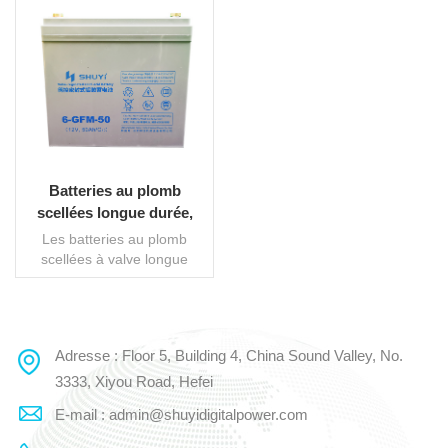
Batteries au plomb
scellées longue durée,
contrôlées par valve
Les batteries au plomb
scellées à valve longue
durée (batteries VRLA) sont
un type de batterie au
plomb conçue pour fournir
une puissance et des
Adresse : Floor 5, Building 4, China Sound Valley, No.
LIRE LA SUITE
performances durables. Les
batteries VRLA ne
3333, Xiyou Road, Hefei
nécessitent aucun entretien,
E-mail : admin@shuyidigitalpower.com
ce qui signifie qu'elles ne
nécessitent pas d'ajout