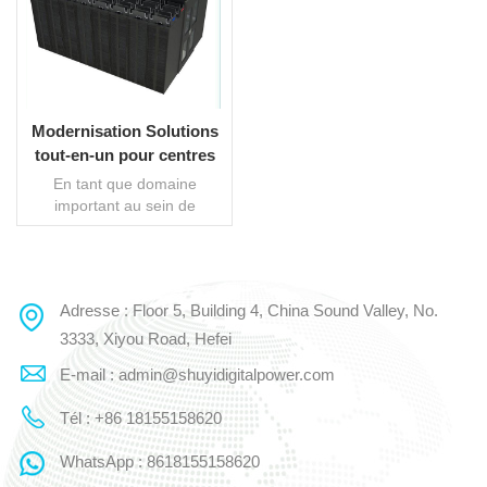
Modernisation Solutions
tout-en-un pour centres
de données
En tant que domaine
important au sein de
l'entreprise, la manière de
protéger les performances
de sécurité de la salle
informatique du centre de
Adresse : Floor 5, Building 4, China Sound Valley, No.
LIRE LA SUITE
données est très
importante. La salle
3333, Xiyou Road, Hefei
informatique micro module
E-mail : admin@shuyidigitalpower.com
est le choix pour la
modernisation de la data
Tél : +86 18155158620
room. La salle de données
modulaire consiste à diviser
WhatsApp : 8618155158620
le grand centre de données