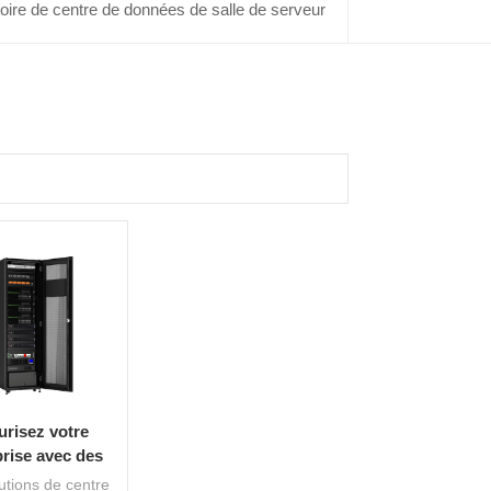
ire de centre de données de salle de serveur
urisez votre
prise avec des
ns de centre de
utions de centre