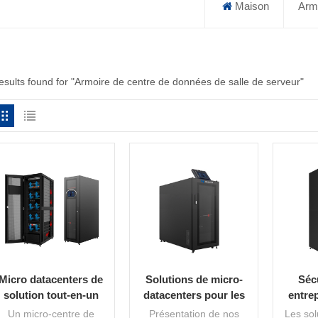
Maison
Armo
results found for "Armoire de centre de données de salle de serveur"
Micro datacenters de
Solutions de micro-
Séc
solution tout-en-un
datacenters pour les
entre
pour salle de serveurs
entreprises modernes
solutio
Un micro-centre de
Présentation de nos
Les sol