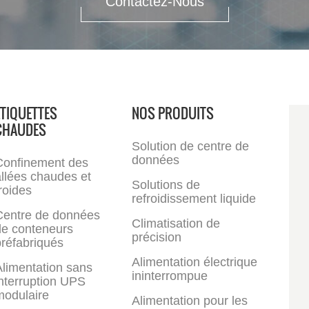
Contactez-Nous
ÉTIQUETTES
NOS PRODUITS
CHAUDES
Solution de centre de
données
Confinement des
llées chaudes et
Solutions de
roides
refroidissement liquide
Centre de données
Climatisation de
de conteneurs
précision
réfabriqués
Alimentation électrique
limentation sans
ininterrompue
nterruption UPS
modulaire
Alimentation pour les