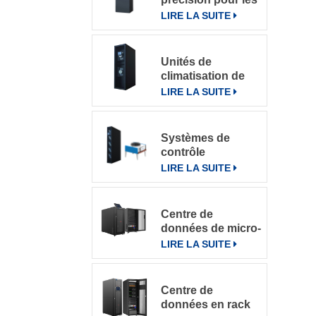
salles
LIRE LA SUITE
informatiques
Unités de
climatisation de
précision à
LIRE LA SUITE
refroidissement
par rangée
Systèmes de
contrôle
intelligents pour
LIRE LA SUITE
climatiseurs de
précision en
rangée DataRow
Centre de
Series dans les
données de micro-
centres de
rack intégré
LIRE LA SUITE
données
Centre de
données en rack