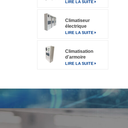
pour divers
LIRE LA SUITE
environnements
Climatiseur
électrique
d'armoire de
LIRE LA SUITE
télécommunication
climatiseur 800W
Climatisation
d'armoire
électrique de
LIRE LA SUITE
communication
extérieure CN-
OAC