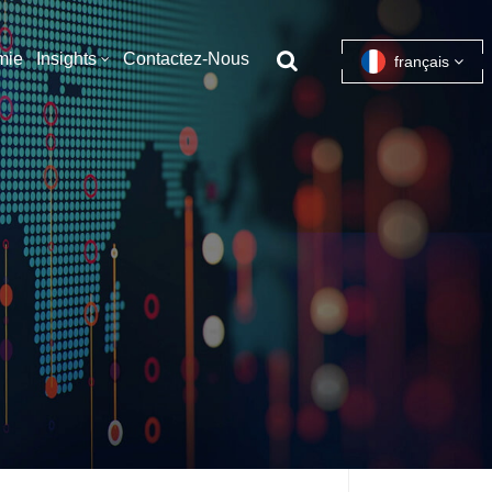
mie
Insights
Contactez-Nous
français
English
français
español