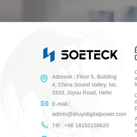
Adresse : Floor 5, Building
a
f
4, China Sound Valley, No.
3333, Xiyou Road, Hefei
E-mail :
p
admin@shuyidigitalpower.com
A
i
Tél : +86 18155158620