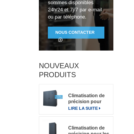
sommes disponibles
24h/24 et 7j/7 par e-mail
ou par téléphone.
NOUS CONTACTER
R
NOUVEAUX
PRODUITS
Climatisation de
précision pour
grande salle de
LIRE LA SUITE
r
serveurs
Climatisation de
précision pour les