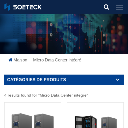
What Are You Looking For?
Maison
Micro Data Center intégré
CATÉGORIES DE PRODUITS
4 results found for "Micro Data Center intégré"