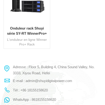
Onduleur rack Shuyi
série SY-RT WinnerPro+
1-10 kVA avec PF0,9
L'onduleur en ligne Winner
Pro+ Rack
Tower/Rackmount de la
série SY-RT est une
alimentation sans
interruption haute
Adresse : Floor 5, Building 4, China Sound Valley, No.
LIRE LA SUITE
performance développée
par Shuyi, d'une puissance
3333, Xiyou Road, Hefei
de 1 à 10 kVA et de
E-mail : admin@shuyidigitalpower.com
conception monophasée
avec terre. Il intègre une
Tél : +86 18155158620
véritable technologie de
double conversion et une
WhatsApp : 8618155158620
commande par