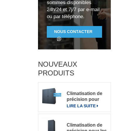
sommes disponibles
24h/24 et 7j/7 par e-mail
t
ou par téléphone.
NOUS CONTACTER
NOUVEAUX
PRODUITS
Climatisation de
précision pour
grande salle de
LIRE LA SUITE
serveurs
Climatisation de
précision pour les