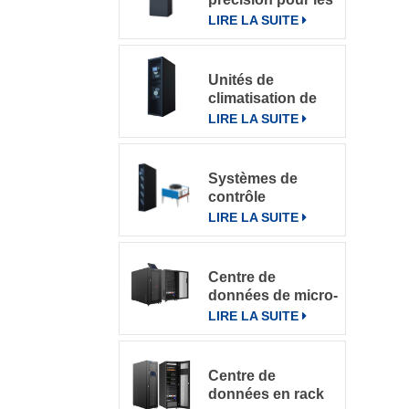
salles
LIRE LA SUITE
informatiques
Unités de
climatisation de
précision à
LIRE LA SUITE
refroidissement
par rangée
Systèmes de
contrôle
intelligents pour
LIRE LA SUITE
climatiseurs de
précision en
rangée DataRow
Centre de
Series dans les
données de micro-
centres de
rack intégré
LIRE LA SUITE
données
Centre de
données en rack