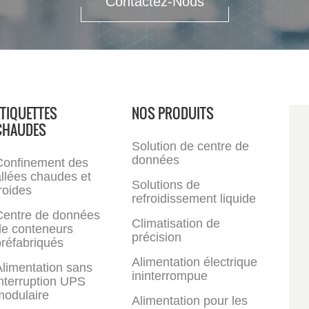
Contactez-Nous
ÉTIQUETTES
NOS PRODUITS
CHAUDES
Solution de centre de
données
Confinement des
llées chaudes et
Solutions de
roides
refroidissement liquide
Centre de données
Climatisation de
de conteneurs
précision
réfabriqués
Alimentation électrique
limentation sans
ininterrompue
nterruption UPS
modulaire
Alimentation pour les