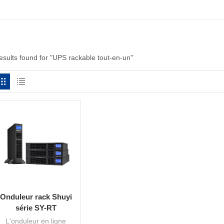
results found for "UPS rackable tout-en-un"
Onduleur rack Shuyi
série SY-RT
WinnerPro+ 1-10 kVA
L'onduleur en ligne