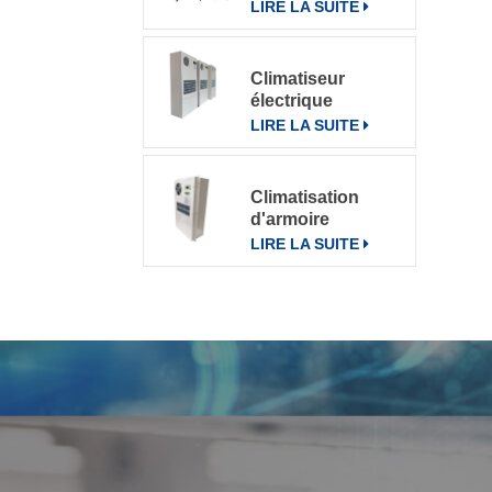
pour divers
LIRE LA SUITE
environnements
Climatiseur
électrique
d'armoire de
LIRE LA SUITE
télécommunication
climatiseur 800W
Climatisation
d'armoire
électrique de
LIRE LA SUITE
communication
extérieure CN-
OAC