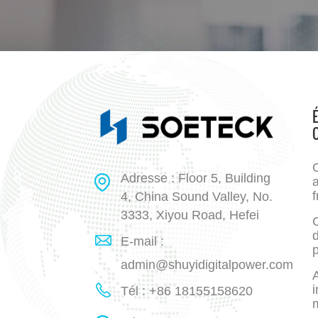
Adresse : Floor 5, Building
a
f
4, China Sound Valley, No.
3333, Xiyou Road, Hefei
E-mail :
p
admin@shuyidigitalpower.com
A
i
Tél : +86 18155158620