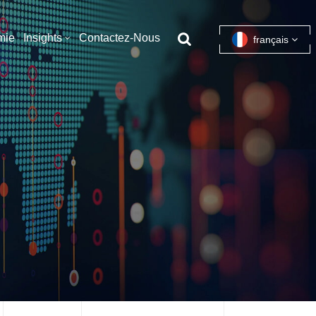
mie
Insights
Contactez-Nous
français
English
français
español