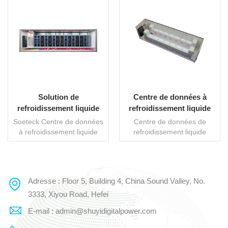
Solution de
Centre de données à
refroidissement liquide
refroidissement liquide
Soeteck pour centres de
Soeteck prêt pour le
Soeteck Centre de données
Centre de données de
données avec modules de
calcul haute densité
à refroidissement liquide
refroidissement liquide
cluster haute densité
haute densité Cette solution
Soeteck Ready For Density
modulaire intégrée est
Computing est une solution
conçue pour les
de refroidissement liquide
environnements de calcul à
conteneurisée ultra-haute
Adresse : Floor 5, Building 4, China Sound Valley, No.
LIRE LA SUITE
LIRE LA SUITE
très haute charge,
densité clé en main, conçue
notamment les clusters
pour les environnements
3333, Xiyou Road, Hefei
d'entraînement d'IA à
informatiques critiques tels
E-mail : admin@shuyidigitalpower.com
grande échelle, les centres
que les clusters
de supercalcul et les centres
d'entraînement d'IA, les