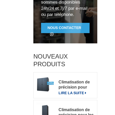
r
sommes disponibles
u
24h/24 et 7j/7 par e-mail
C
ou par téléphone.
r
NOUS CONTACTER
NOUVEAUX
m
PRODUITS
Climatisation de
g
précision pour
grande salle de
LIRE LA SUITE
serveurs
Climatisation de
précision pour les