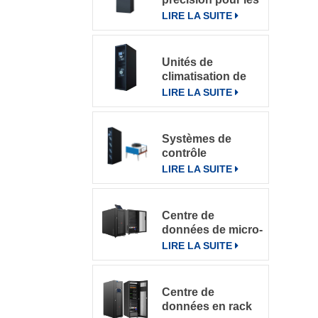
salles
LIRE LA SUITE
informatiques
Unités de
c
climatisation de
précision à
LIRE LA SUITE
refroidissement
par rangée
4
Systèmes de
contrôle
intelligents pour
LIRE LA SUITE
climatiseurs de
précision en
rangée DataRow
Centre de
Series dans les
données de micro-
centres de
c
rack intégré
LIRE LA SUITE
données
u
Centre de
données en rack