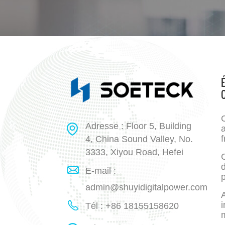
Adresse : Floor 5, Building
a
f
4, China Sound Valley, No.
3333, Xiyou Road, Hefei
E-mail :
p
admin@shuyidigitalpower.com
A
i
Tél : +86 18155158620