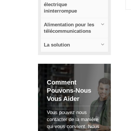
électrique
ininterrompue
Alimentation pour les
i
télécommunications
La solution
d
c
Comment
d
Pouvons-Nous
Vous Aider
u
Vous pouvez nous
contacter de la manière
qui vous convient. Nous