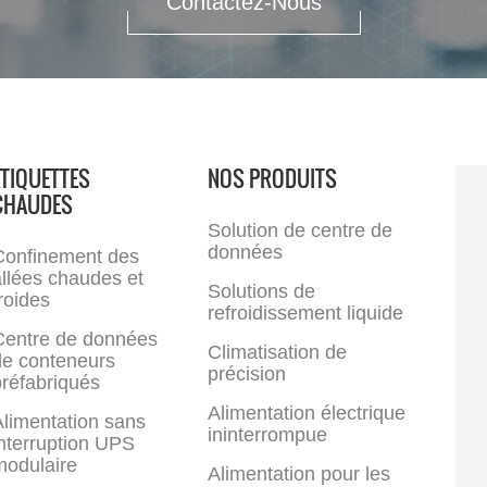
Contactez-Nous
ÉTIQUETTES
NOS PRODUITS
CHAUDES
Solution de centre de
données
Confinement des
llées chaudes et
Solutions de
roides
refroidissement liquide
Centre de données
Climatisation de
de conteneurs
précision
réfabriqués
Alimentation électrique
limentation sans
ininterrompue
nterruption UPS
modulaire
Alimentation pour les