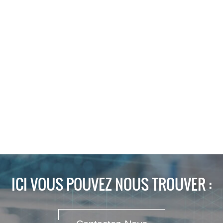
kWRapport
air/liquide2:8Type de
liquide de
refroidissementLiquide
de refroidissement non
conducteurConfiguration
UPSOnduleur modulaire
≥ 1000
VAL×P×H3200×12800×3800
mm
ICI VOUS POUVEZ NOUS TROUVER :