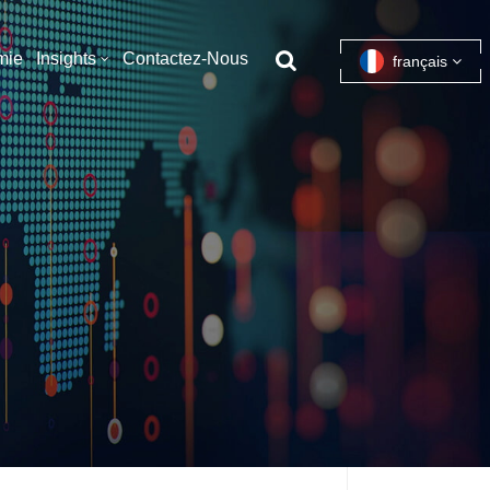
mie
Insights
Contactez-Nous
français
English
français
español