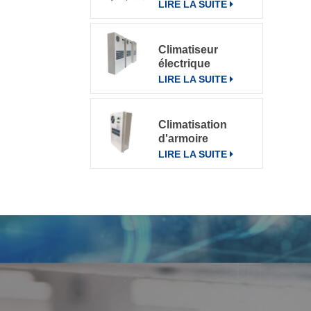
pour divers
LIRE LA SUITE
environnements
Climatiseur
électrique
d'armoire de
LIRE LA SUITE
télécommunication
climatiseur 800W
k
Climatisation
d'armoire
électrique de
LIRE LA SUITE
communication
extérieure CN-
OAC