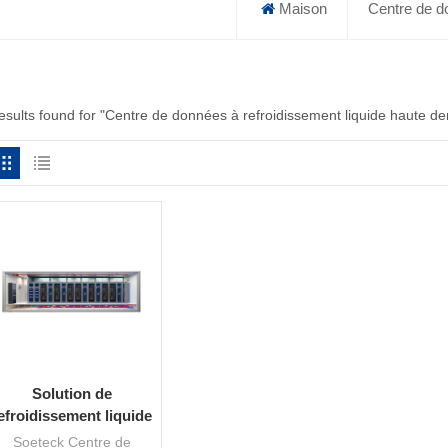
Maison
Centre de do
results found for "Centre de données à refroidissement liquide haute de
Solution de
efroidissement liquide
Soeteck pour centres
Soeteck Centre de