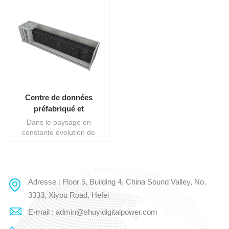
Centre de données
préfabriqué et
conteneurisé pour votre
Dans le paysage en
avenir numérique
constante évolution de
l’innovation numérique,
notre centre de données
préfabriqué conteneurisé
apparaît comme une force
Adresse : Floor 5, Building 4, China Sound Valley, No.
LIRE LA SUITE
de transformation. Cette
solution de pointe allie
3333, Xiyou Road, Hefei
harmonieusement
E-mail : admin@shuyidigitalpower.com
technologie avancée et
conception modulaire,