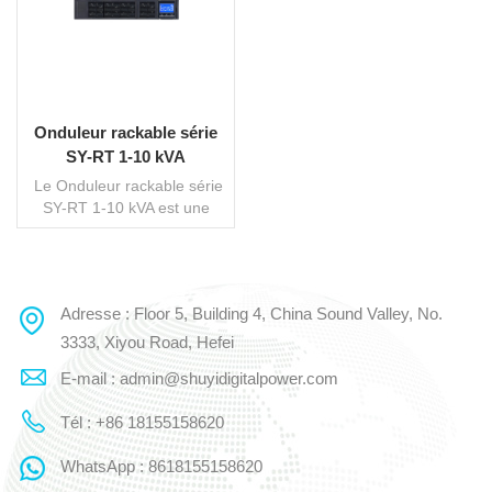
Onduleur rackable série
SY-RT 1-10 kVA
Le Onduleur rackable série
SY-RT 1-10 kVA est une
fiabilité élevée UPS en ligne
Avec une capacité de 1 à 10
kVA, il convient aux secteurs
public, financier, des
Adresse : Floor 5, Building 4, China Sound Valley, No.
LIRE LA SUITE
communications, de
l'éducation, de la santé et
3333, Xiyou Road, Hefei
bien plus encore. double
E-mail : admin@shuyidigitalpower.com
conversion en ligne et une
commande par
Tél : +86 18155158620
microprocesseur. Il dispose
d'une large plage de tension
WhatsApp : 8618155158620
d'entrée et est compatible