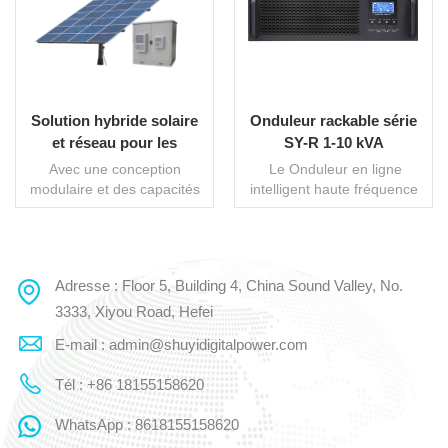
Solution hybride solaire
Onduleur rackable série
et réseau pour les
SY-R 1-10 kVA
télécommunications
Avec une conception
Le Onduleur en ligne
modulaire et des capacités
intelligent haute fréquence
de fonctionnement robustes,
série SY-R Elle utilise une
SHUYILes systèmes
technologie de contrôle
solaires de peuvent être
entièrement numérique et la
facilement adaptés à
toute dernière technologie
Adresse : Floor 5, Building 4, China Sound Valley, No.
LIRE LA SUITE
LIRE LA SUITE
l'infrastructure existante, ce
de conversion de puissance
qui entraîne une réduction
haute fréquence. Elle se
3333, Xiyou Road, Hefei
de l'utilisation du diesel, des
caractérise par un
E-mail : admin@shuyidigitalpower.com
intervalles d'entretien plus
rendement et un facteur de
longs et une durée de vie
puissance élevés.Il intègre
Tél : +86 18155158620
prolongée du DG. La
de multiples fonctions telles
solution réduira
que la régulation de la
WhatsApp : 8618155158620
considérablement les
tension alternative,