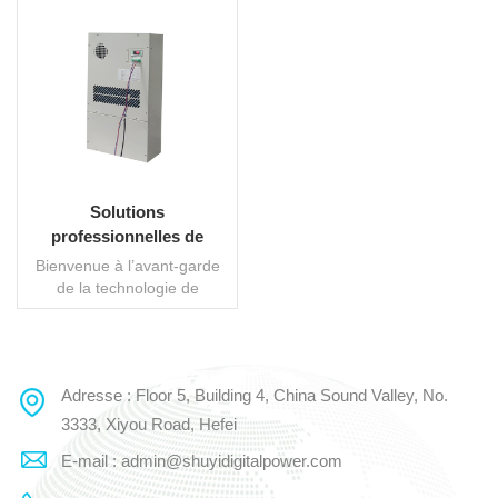
Solutions
professionnelles de
contrôle climatique pour
Bienvenue à l’avant-garde
armoires de
de la technologie de
télécommunications
climatisation des armoires
extérieures. Nos solutions
extérieures CN-ODC
avancées sont
méticuleusement conçues
Adresse : Floor 5, Building 4, China Sound Valley, No.
LIRE LA SUITE
pour offrir une protection
inégalée à vos équipements
3333, Xiyou Road, Hefei
critiques déployés dans des
E-mail : admin@shuyidigitalpower.com
environnements extérieurs.
En mettant l'accent sur la