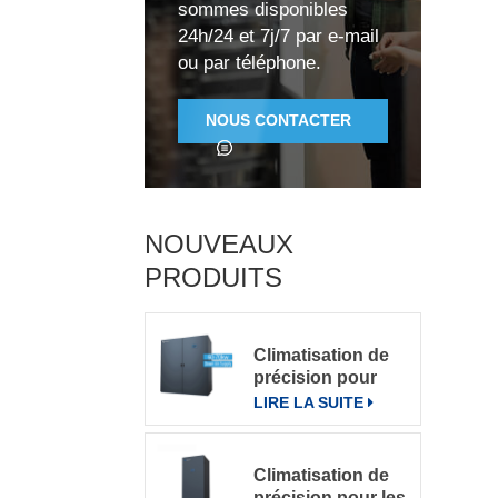
sommes disponibles
24h/24 et 7j/7 par e-mail
ou par téléphone.
NOUS CONTACTER
NOUVEAUX
PRODUITS
Climatisation de
précision pour
grande salle de
LIRE LA SUITE
serveurs
Climatisation de
précision pour les