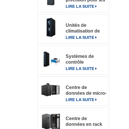
salles
LIRE LA SUITE
informatiques
Unités de
climatisation de
précision à
LIRE LA SUITE
refroidissement
par rangée
Systèmes de
contrôle
intelligents pour
LIRE LA SUITE
climatiseurs de
précision en
rangée DataRow
Centre de
Series dans les
données de micro-
centres de
rack intégré
LIRE LA SUITE
données
Centre de
données en rack