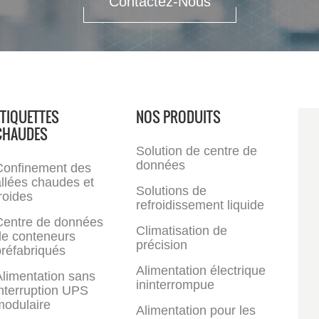
Contactez-Nous
ÉTIQUETTES
NOS PRODUITS
CHAUDES
Solution de centre de
données
Confinement des
llées chaudes et
Solutions de
roides
refroidissement liquide
Centre de données
Climatisation de
de conteneurs
précision
réfabriqués
Alimentation électrique
limentation sans
ininterrompue
nterruption UPS
modulaire
Alimentation pour les