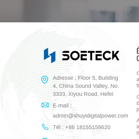
Adresse : Floor 5, Building
a
f
4, China Sound Valley, No.
3333, Xiyou Road, Hefei
E-mail :
p
admin@shuyidigitalpower.com
A
i
Tél : +86 18155158620