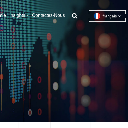
mie
Insights
Contactez-Nous
français
English
français
español