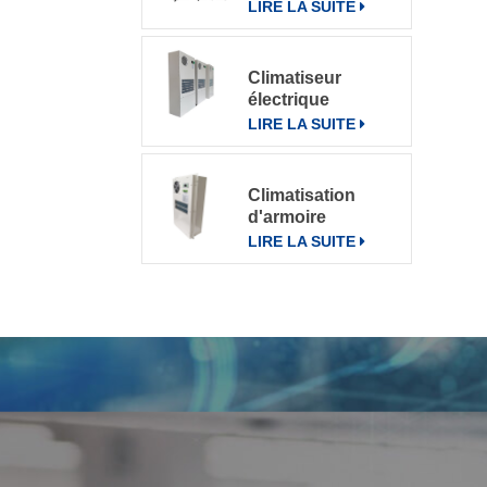
pour divers
LIRE LA SUITE
environnements
Climatiseur
électrique
d'armoire de
LIRE LA SUITE
télécommunication
climatiseur 800W
Climatisation
d'armoire
électrique de
LIRE LA SUITE
communication
extérieure CN-
OAC