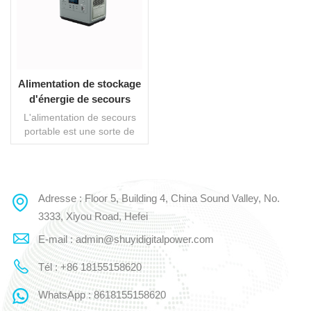
Alimentation de stockage
d'énergie de secours
portable 2000W
L'alimentation de secours
portable est une sorte de
système d'alimentation de
secours de stockage
d'énergie qui est sans bruit,
sans pollution, propre et
Adresse : Floor 5, Building 4, China Sound Valley, No.
LIRE LA SUITE
respectueux de
l'environnement. En
3333, Xiyou Road, Hefei
réponse à la situation
E-mail : admin@shuyidigitalpower.com
actuelle de coupures de
courant soudaines dans la
Tél : +86 18155158620
nature, de difficultés de
production d'électricité et de
WhatsApp : 8618155158620
nuisances sonores, notre