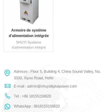
Armoire de système
d'alimentation intégrée
extérieure
SHUYI Système
d'alimentation intégré
extérieur adopte la
conception de
compartiments
indépendants isolés les uns
Adresse : Floor 5, Building 4, China Sound Valley, No.
LIRE LA SUITE
des autres. Le
compartiment à piles est
3333, Xiyou Road, Hefei
installé avec des piles et les
E-mail : admin@shuyidigitalpower.com
climatiseurs TEC sont
utilisés pour la dissipation
Tél : +86 18155158620
de la chaleur. Les
compartiments
WhatsApp : 8618155158620
d'équipement sont installés