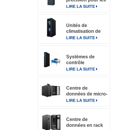
salles
LIRE LA SUITE
informatiques
Unités de
climatisation de
précision à
LIRE LA SUITE
refroidissement
par rangée
Systèmes de
contrôle
intelligents pour
LIRE LA SUITE
climatiseurs de
précision en
rangée DataRow
Centre de
Series dans les
données de micro-
centres de
rack intégré
LIRE LA SUITE
données
Centre de
données en rack