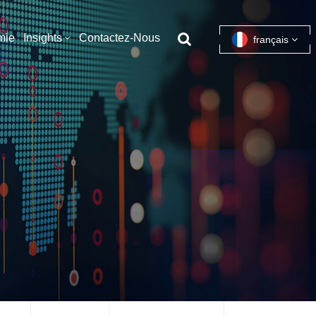
mie
Insights
Contactez-Nous
français
English
français
español