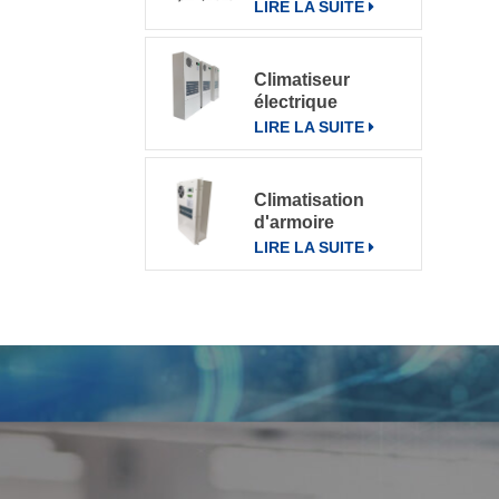
pour divers
LIRE LA SUITE
environnements
Climatiseur
électrique
d'armoire de
LIRE LA SUITE
télécommunication
climatiseur 800W
Climatisation
d'armoire
électrique de
LIRE LA SUITE
communication
extérieure CN-
OAC