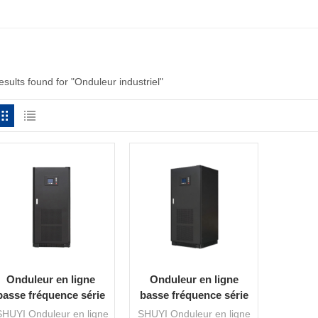
esults found for "Onduleur industriel"
Onduleur en ligne
Onduleur en ligne
basse fréquence série
basse fréquence série
SY-G (10-160 kVA)
SY-G (160-600 kVA)
HUYI Onduleur en ligne
SHUYI Onduleur en ligne