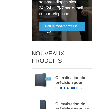
sommes disponibles
24h/24 et 7j/7 par e-mail
(
ou par téléphone.
d
NOUS CONTACTER
e
NOUVEAUX
PRODUITS
a
Climatisation de
précision pour
grande salle de
LIRE LA SUITE
d
serveurs
Climatisation de
d
précision pour les