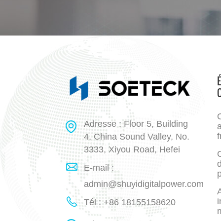
Adresse : Floor 5, Building
a
f
4, China Sound Valley, No.
3333, Xiyou Road, Hefei
E-mail :
p
admin@shuyidigitalpower.com
A
i
Tél : +86 18155158620