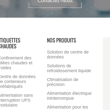
Contactez-Nous
ÉTIQUETTES
NOS PRODUITS
CHAUDES
Solution de centre de
données
Confinement des
llées chaudes et
Solutions de
roides
refroidissement liquide
Centre de données
Climatisation de
de conteneurs
précision
réfabriqués
Alimentation électrique
limentation sans
ininterrompue
nterruption UPS
modulaire
Alimentation pour les