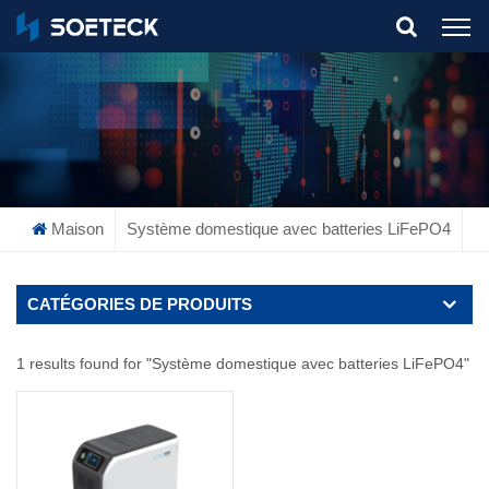
What Are You Looking For?
Maison
Système domestique avec batteries LiFePO4
CATÉGORIES DE PRODUITS
1 results found for "Système domestique avec batteries LiFePO4"