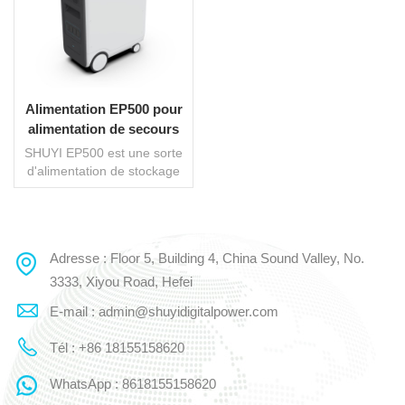
Alimentation EP500 pour
alimentation de secours
domestique
SHUYI EP500 est une sorte
d'alimentation de stockage
de secours à domicile qui
peut alimenter l'équipement
électrique à la maison. Les
batteries pour toute la
Adresse : Floor 5, Building 4, China Sound Valley, No.
LIRE LA SUITE
maison sont devenues de
plus en plus populaires
3333, Xiyou Road, Hefei
auprès des ménages
E-mail : admin@shuyidigitalpower.com
asiatiques, américains et
européens car elles peuvent
Tél : +86 18155158620
atténuer l'impact des
pannes de courant et tirer le
WhatsApp : 8618155158620
meilleur parti de l'énergie