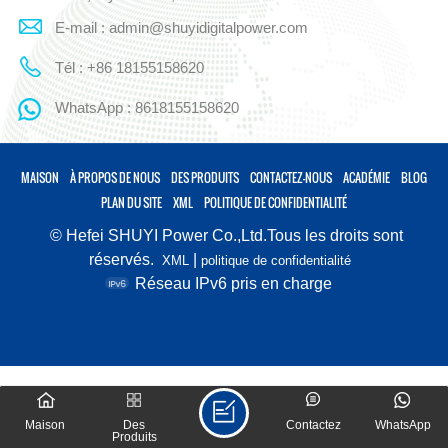
E-mail : admin@shuyidigitalpower.com
Tél : +86 18155158620
WhatsApp : 8618155158620
MAISON
À PROPOS DE NOUS
DES PRODUITS
CONTACTEZ-NOUS
ACADÉMIE
BLOG
PLAN DU SITE
XML
POLITIQUE DE CONFIDENTIALITÉ
© Hefei SHUYI Power Co.,Ltd.Tous les droits sont
réservés.
|
XML
politique de confidentialité
Réseau IPv6 pris en charge
Maison
Des
Contactez
WhatsApp
Produits