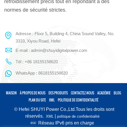
refroidissement précis tout en répondant à des
normes de sécurité strictes.
Adresse : Floor 5, Building 4, China Sound Valley, No.
3333, Xiyou Road, Hefei
E-mail : admin@shuyidigitalpower.com
Tél : +86 18155158620
WhatsApp : 8618155158620
MAISON
À PROPOS DE NOUS
DES PRODUITS
CONTACTEZ-NOUS
ACADÉMIE
BLOG
PLAN DU SITE
XML
POLITIQUE DE CONFIDENTIALITÉ
© Hefei SHUYI Power Co.,Ltd.Tous les droits sont
réservés.
|
XML
politique de confidentialité
Réseau IPv6 pris en charge