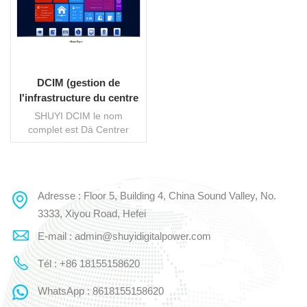
DCIM (gestion de
l'infrastructure du centre
de données)
SHUYI DCIM le nom
complet est Dà Centrer
Iinfrastructure Mgestion. Il
est utilisé en data room et a
généralement les fonctions
pour la gestion des actifs,
Adresse : Floor 5, Building 4, China Sound Valley, No.
LIRE LA SUITE
de la capacité, de
l'exploitation et de la
3333, Xiyou Road, Hefei
maintenance, de la
E-mail : admin@shuyidigitalpower.com
consommation d'énergie et
de l'environnement
Tél : +86 18155158620
dynamique. Il est la
convergence des fonctions
WhatsApp : 8618155158620
informatiques et des