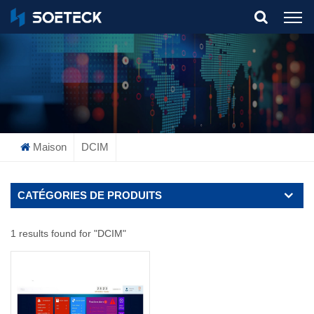
What Are You Looking For?
Maison
DCIM
CATÉGORIES DE PRODUITS
1 results found for "DCIM"