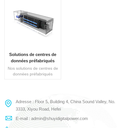
Solutions de centres de
données préfabriqués
conteneurisés
Nos solutions de centres de
données préfabriqués
conteneurisés sont conçues
pour répondre aux
demandes croissantes des
entreprises en matière
Adresse : Floor 5, Building 4, China Sound Valley, No.
LIRE LA SUITE
d'infrastructure informatique
évolutive, efficace et
3333, Xiyou Road, Hefei
résiliente. Ces modules de
E-mail : admin@shuyidigitalpower.com
centre de données clé en
main constituent un moyen