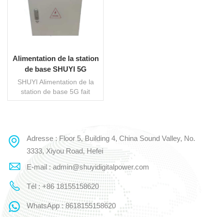
Alimentation de la station
de base SHUYI 5G
SHUYI Alimentation de la
station de base 5G fait
référence à Armoire
d'alimentation extérieure
intégrée qui est un système
qui intègre la distribution
Adresse : Floor 5, Building 4, China Sound Valley, No.
LIRE LA SUITE
d'alimentation d'entrée CA,
l'unité de protection contre
3333, Xiyou Road, Hefei
la foudre, le redresseur de
E-mail : admin@shuyidigitalpower.com
commutateur, le bloc-
batterie, l'unité de
Tél : +86 18155158620
distribution d'alimentation de
sortie CC, le FSU et le
WhatsApp : 8618155158620
châssis intégré extérieur. Le