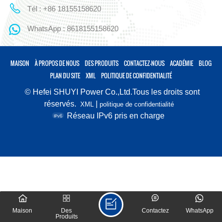
Tél : +86 18155158620
WhatsApp : 8618155158620
MAISON
À PROPOS DE NOUS
DES PRODUITS
CONTACTEZ-NOUS
ACADÉMIE
BLOG
PLAN DU SITE
XML
POLITIQUE DE CONFIDENTIALITÉ
© Hefei SHUYI Power Co.,Ltd.Tous les droits sont
réservés.
|
XML
politique de confidentialité
Réseau IPv6 pris en charge
Maison
Des
Contactez
WhatsApp
Produits