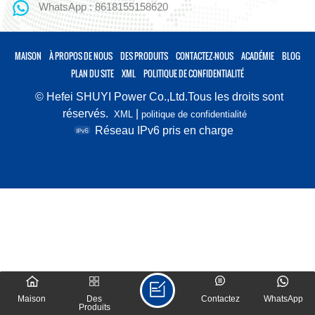
WhatsApp : 8618155158620
MAISON
À PROPOS DE NOUS
DES PRODUITS
CONTACTEZ-NOUS
ACADÉMIE
BLOG
PLAN DU SITE
XML
POLITIQUE DE CONFIDENTIALITÉ
© Hefei SHUYI Power Co.,Ltd.Tous les droits sont
réservés.
|
XML
politique de confidentialité
Réseau IPv6 pris en charge
Maison
Des
Contactez
WhatsApp
Produits